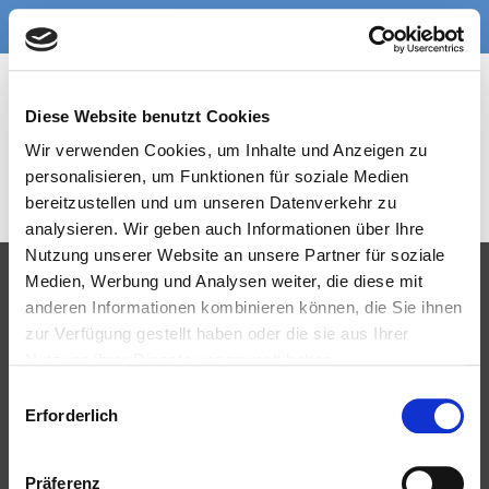
Skip
Skip
to
to
content
content
Diese Website benutzt Cookies
SAMPLES
Wir verwenden Cookies, um Inhalte und Anzeigen zu
Tagesgericht
personalisieren, um Funktionen für soziale Medien
bereitzustellen und um unseren Datenverkehr zu
analysieren. Wir geben auch Informationen über Ihre
Nutzung unserer Website an unsere Partner für soziale
Medien, Werbung und Analysen weiter, die diese mit
anderen Informationen kombinieren können, die Sie ihnen
zur Verfügung gestellt haben oder die sie aus Ihrer
Nutzung ihrer Dienste gesammelt haben.
C
Erforderlich
o
Umsatzsteuer-Identifikationsnummer: 362 860 878
n
LTD-Registrierungsnummerr: 12641789
s
Präferenz