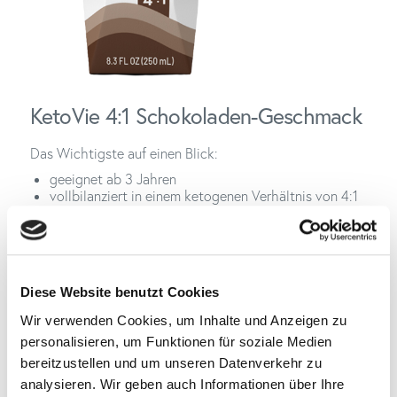
KetoVie 4:1 Schokoladen-Geschmack
Das Wichtigste auf einen Blick:
geeignet ab 3 Jahren
vollbilanziert in einem ketogenen Verhältnis von 4:1
angenehmer Schokoladengeschmack
Mischung aus hydrolisiertem und intaktem
Molkeneiweiß
mit MCT-Fetten (4,2 g in 100 ml)
enthält Ballaststoffe und DHA
Diese Website benutzt Cookies
mit Carnitin, Selen und Taurin
trinkfertig in einem nachhaltigen Tetra-Päckchen mit
Wir verwenden Cookies, um Inhalte und Anzeigen zu
250 ml
personalisieren, um Funktionen für soziale Medien
bereitzustellen und um unseren Datenverkehr zu
Jetzt Hinzufügen
analysieren. Wir geben auch Informationen über Ihre