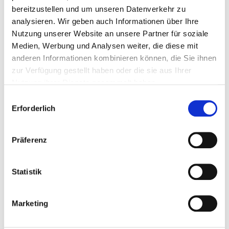
25
g
Sesamöl
bereitzustellen und um unseren Datenverkehr zu
20
g
Limette
analysieren. Wir geben auch Informationen über Ihre
Nutzung unserer Website an unsere Partner für soziale
3
g
Chili (Cayennepfeffer)
Medien, Werbung und Analysen weiter, die diese mit
10
g
Ingwer frisch
anderen Informationen kombinieren können, die Sie ihnen
zur Verfügung gestellt haben oder die sie aus Ihrer
Salz, Pfeffer, Guarkernmehl
Nutzung ihrer Dienste gesammelt haben.
C
Erforderlich
o
n
s
Präferenz
e
n
Zubereitung
t
Statistik
S
e
Tofu auspressen mit Hilfe eines Küchentuchs. In
Marketing
l
Stücke schneiden und mit Sojasauce ca. 30 min
e
marinieren, kühl stellen im Kühlschrank.