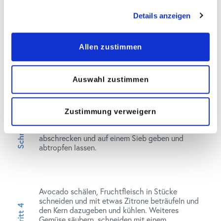
c
Details anzeigen
t
i
Für das Dressing g
eschälter, geriebener Ingwer
o
mit 20 ml Limettensaft, Chili, Salz, Pfeffer,
Allen zustimmen
n
Sojasauce, Miso, Sesamöl,
Ketovie 3:1
,
Balsamicoessig mit einem Pürierstab zu einem
Dressing mixen. Kühl stellen.
Auswahl zustimmen
Zustimmung verweigern
Konjak Spaghetti abspülen, ca. 1-2 min
blanchieren, anschließend in Eiswasser
abschrecken und auf einem Sieb geben und
abtropfen lassen.
Avocado schälen, Fruchtfleisch in Stücke
schneiden und mit etwas Zitrone beträufeln und
den Kern dazugeben und kühlen. Weiteres
Gemüse säubern, schneiden mit einem