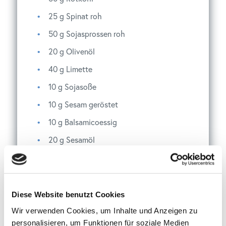
25
g
Spinat roh
50
g
Sojasprossen roh
20
g
Olivenöl
40
g
Limette
10
g
Sojasoße
10
g
Sesam geröstet
10
g
Balsamicoessig
20
g
Sesamöl
20
g
Miso
50
g
Ketovie 3:1 Neutral
50
g
Tofu
Diese Website benutzt Cookies
10
g
Sojasoße
Wir verwenden Cookies, um Inhalte und Anzeigen zu
personalisieren, um Funktionen für soziale Medien