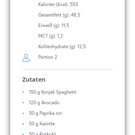
Kalorien (kcal): 553
Gesamtfett (g): 48,5
Eiweiß (g): 11,5
MCT (g): 1,2
Kohlenhydrate (g): 12,5
Portion
2
Zutaten
150 g
Konjak Spaghetti
120 g
Avocado
50
g
Paprika rot
50
g
Karotte
50
g
Rotkohl