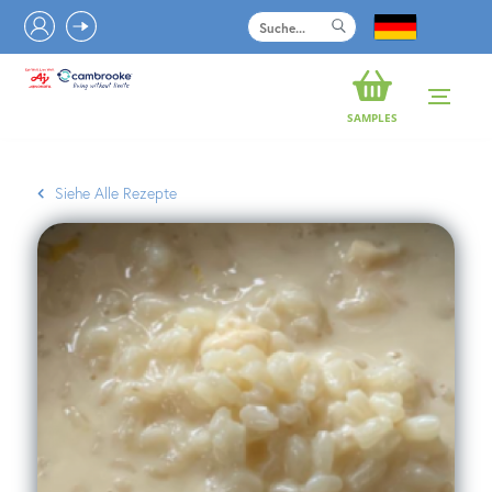
Skip
Skip
to
to
content
content
SAMPLES
Siehe Alle Rezepte