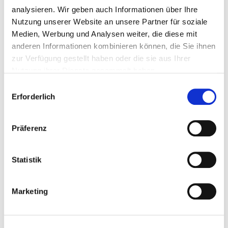
analysieren. Wir geben auch Informationen über Ihre
Nutzung unserer Website an unsere Partner für soziale
Medien, Werbung und Analysen weiter, die diese mit
anderen Informationen kombinieren können, die Sie ihnen
zur Verfügung gestellt haben oder die sie aus Ihrer
Zubereitung
Nutzung ihrer Dienste gesammelt haben.
C
Erforderlich
o
Die Kokosmilch mit dem Vanille Extrakt bei
mittlerer Hitze in einem Topf erhitzen.
n
s
Präferenz
e
n
Sobald die Milch anfängt zu kochen, den
t
Statistik
eiweißarmen Reis einrühren.
S
e
Marketing
l
e
Für 5 Minuten kochen. Dabei immer wieder
umrühren. Topf mit einem Deckel verschließen
c