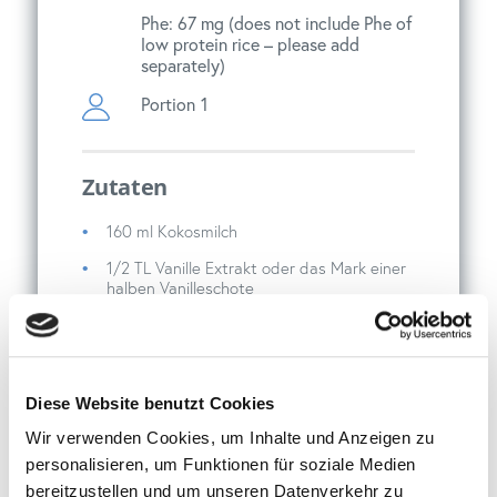
Phe: 67 mg (does not include Phe of
low protein rice – please add
separately)
Portion
1
Zutaten
160 ml Kokosmilch
1/2 TL Vanille Extrakt oder das Mark einer
halben Vanilleschote
35 g eiweißarmer Reis (oder Risotto Reis)
– wenn Sie Risotto verwenden, bitte den
Eiweißgehalt berücksichtigen
10 g Zucker
Diese Website benutzt Cookies
1/2 TL Orangenabrieb
Wir verwenden Cookies, um Inhalte und Anzeigen zu
personalisieren, um Funktionen für soziale Medien
bereitzustellen und um unseren Datenverkehr zu