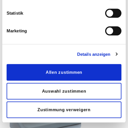
n
t
Statistik
S
e
Marketing
Crêpe 3,7:1
l
e
c
Details anzeigen
t
i
o
Allen zustimmen
n
Auswahl zustimmen
Zustimmung verweigern