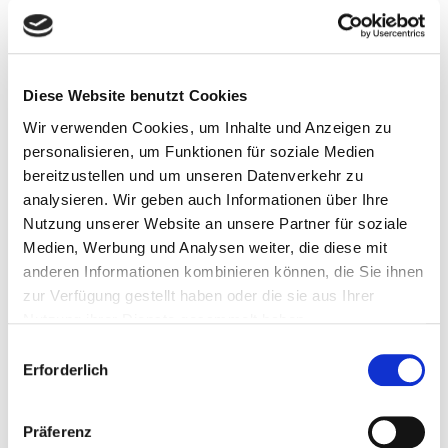
Diese Website benutzt Cookies
Wir verwenden Cookies, um Inhalte und Anzeigen zu
personalisieren, um Funktionen für soziale Medien
bereitzustellen und um unseren Datenverkehr zu
Geburtstagsküchlein 4,3:1
analysieren. Wir geben auch Informationen über Ihre
Nutzung unserer Website an unsere Partner für soziale
Medien, Werbung und Analysen weiter, die diese mit
anderen Informationen kombinieren können, die Sie ihnen
zur Verfügung gestellt haben oder die sie aus Ihrer
Nutzung ihrer Dienste gesammelt haben.
C
Erforderlich
o
n
s
Präferenz
e