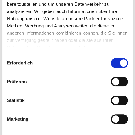
bereitzustellen und um unseren Datenverkehr zu
analysieren. Wir geben auch Informationen über Ihre
Zubereitung
Nutzung unserer Website an unsere Partner für soziale
Medien, Werbung und Analysen weiter, die diese mit
anderen Informationen kombinieren können, die Sie ihnen
Das Baguette in Scheiben schneiden und toasten
zur Verfügung gestellt haben oder die sie aus Ihrer
Nutzung ihrer Dienste gesammelt haben.
C
Erforderlich
Mit dem Knoblauchöl bestreichen
o
n
s
Präferenz
e
Oliventapenade verteilen
n
t
Statistik
S
e
Tomatenwürfel würzen
Marketing
l
e